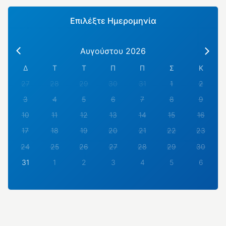
Επιλέξτε Ημερομηνία
Αυγούστου 2026
Δ
Τ
Τ
Π
Π
Σ
Κ
27
28
29
30
31
1
2
3
4
5
6
7
8
9
10
11
12
13
14
15
16
17
18
19
20
21
22
23
24
25
26
27
28
29
30
31
1
2
3
4
5
6